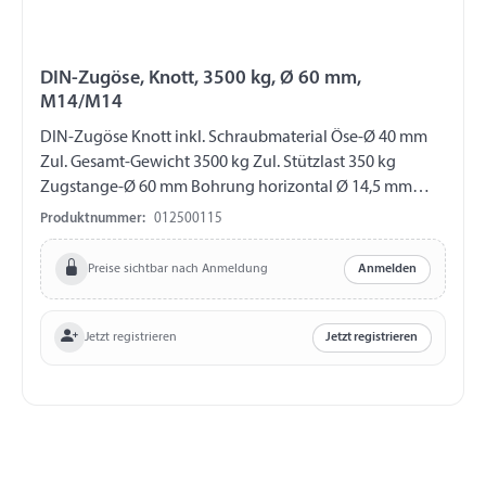
DIN-Zugöse, Knott, 3500 kg, Ø 60 mm,
M14/M14
DIN-Zugöse Knott inkl. Schraubmaterial Öse-Ø 40 mm
Zul. Gesamt-Gewicht 3500 kg Zul. Stützlast 350 kg
Zugstange-Ø 60 mm Bohrung horizontal Ø 14,5 mm
Bohrung vertikal Ø 14,5 mm Abstand Bohrungen 40 mm
Produktnummer:
012500115
Preise sichtbar nach Anmeldung
Anmelden
Jetzt registrieren
Jetzt registrieren