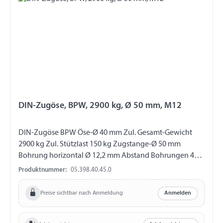
DIN-Zugöse, BPW, 2900 kg, Ø 50 mm, M12
DIN-Zugöse BPW Öse-Ø 40 mm Zul. Gesamt-Gewicht
2900 kg Zul. Stützlast 150 kg Zugstange-Ø 50 mm
Bohrung horizontal Ø 12,2 mm Abstand Bohrungen 40
mm passend für ZAV1,6-5, ZAV2,0-5, ZAV2,7-4
Produktnummer:
05.398.40.45.0
Preise sichtbar nach Anmeldung
Anmelden