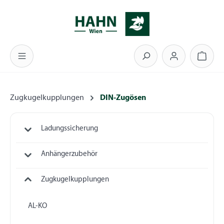
Zum Hauptinhalt springen
Warenk
Zugkugelkupplungen
DIN-Zugösen
Ladungssicherung
Anhängerzubehör
Zugkugelkupplungen
AL-KO