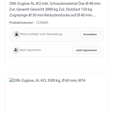
DIN-Zugöse AL-KO inkl. Schraubmaterial Öse-Ø 40 mm
Zul. Gesamt-Gewicht 3000 kg Zul. Stützlast 150 kg
Zugstange-Ø 50 mm Reduzierstücke auf Ø 40 mm
Bohrung horizontal Ø 12,2 mm Abstand Bohrungen 50
Produktnummer:
1224660
mm verwendbar für Typ 101 VB
Preise sichtbar nach Anmeldung
Anmelden
Jetzt registrieren
Jetzt registrieren