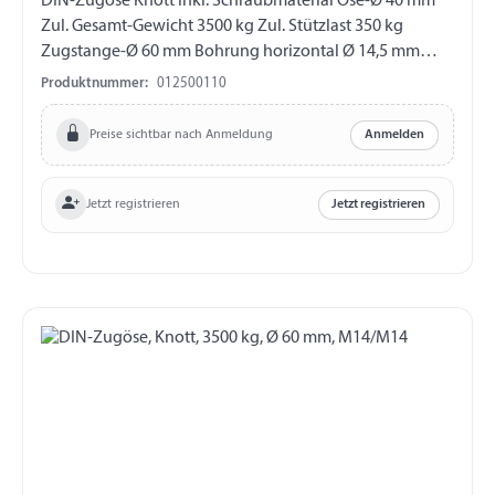
DIN-Zugöse Knott inkl. Schraubmaterial Öse-Ø 40 mm
Zul. Gesamt-Gewicht 3500 kg Zul. Stützlast 350 kg
Zugstange-Ø 60 mm Bohrung horizontal Ø 14,5 mm
Abstand Bohrungen 54 mm
Produktnummer:
012500110
Preise sichtbar nach Anmeldung
Anmelden
Jetzt registrieren
Jetzt registrieren