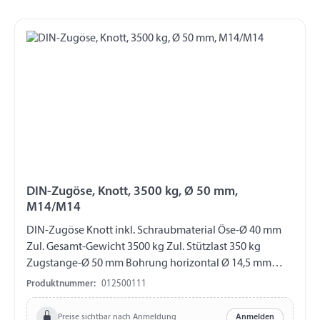
DIN-Zugöse, Knott, 3500 kg, Ø 50 mm,
M14/M14
DIN-Zugöse Knott inkl. Schraubmaterial Öse-Ø 40 mm
Zul. Gesamt-Gewicht 3500 kg Zul. Stützlast 350 kg
Zugstange-Ø 50 mm Bohrung horizontal Ø 14,5 mm
Bohrung vertikal Ø 14,5 mm Abstand Bohrungen 40 mm
Produktnummer:
012500111
Preise sichtbar nach Anmeldung
Anmelden