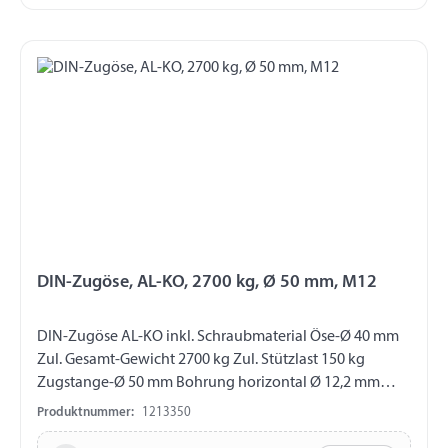
DIN-Zugöse, AL-KO, 2700 kg, Ø 50 mm, M12
DIN-Zugöse AL-KO inkl. Schraubmaterial Öse-Ø 40 mm
Zul. Gesamt-Gewicht 2700 kg Zul. Stützlast 150 kg
Zugstange-Ø 50 mm Bohrung horizontal Ø 12,2 mm
Abstand Bohrungen 50 mm verwendbar für
Produktnummer:
1213350
höhenverstellbar Typ 161 VB, 251VB