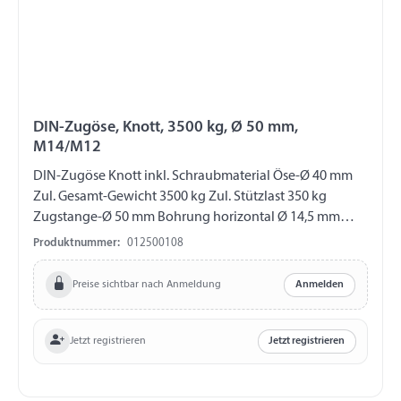
DIN-Zugöse, Knott, 3500 kg, Ø 50 mm,
M14/M12
DIN-Zugöse Knott inkl. Schraubmaterial Öse-Ø 40 mm
Zul. Gesamt-Gewicht 3500 kg Zul. Stützlast 350 kg
Zugstange-Ø 50 mm Bohrung horizontal Ø 14,5 mm
Bohrung vertikal Ø 12,5 mm Abstand Bohrungen 40 mm
Produktnummer:
012500108
Preise sichtbar nach Anmeldung
Anmelden
Jetzt registrieren
Jetzt registrieren