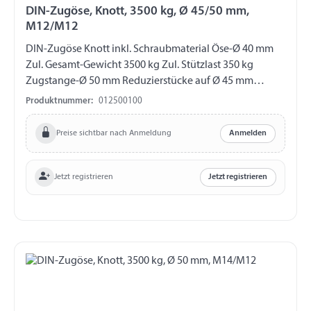
DIN-Zugöse, Knott, 3500 kg, Ø 45/50 mm,
M12/M12
DIN-Zugöse Knott inkl. Schraubmaterial Öse-Ø 40 mm
Zul. Gesamt-Gewicht 3500 kg Zul. Stützlast 350 kg
Zugstange-Ø 50 mm Reduzierstücke auf Ø 45 mm
Bohrung horizontal Ø 12,5 mm Bohrung vertikal Ø 12,5
Produktnummer:
012500100
mm Abstand Bohrungen 40 mm
Preise sichtbar nach Anmeldung
Anmelden
Jetzt registrieren
Jetzt registrieren