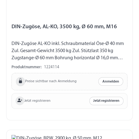
DIN-Zugöse, AL-KO, 3500 kg, Ø 60 mm, M16
DIN-Zugöse AL-KO inkl. Schraubmaterial Öse-Ø 40 mm
Zul. Gesamt-Gewicht 3500 kg Zul. Stützlast 350 kg
Zugstange-Ø 60 mm Bohrung horizontal Ø 16,0 mm
Abstand Bohrungen 54 mm verwendbar für Typ 351 VB,
Produktnummer:
1224114
Profi 3500, 2,8 VB/1
Preise sichtbar nach Anmeldung
Anmelden
Jetzt registrieren
Jetzt registrieren