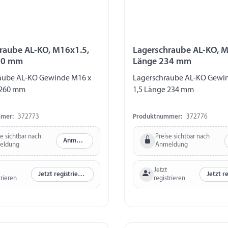
raube AL-KO, M16x1.5,
Lagerschraube AL-KO, M
60 mm
Länge 234 mm
aube AL-KO Gewinde M16 x
Lagerschraube AL-KO Gewi
 260 mm
1,5 Länge 234 mm
mer:
372773
Produktnummer:
372776
se sichtbar nach
Preise sichtbar nach
Anmelden
eldung
Anmeldung
Jetzt
Jetzt registrieren
trieren
registrieren