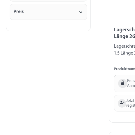
Preis
Lagersch
Länge 2
Lagerschr
1,5 Länge
Produktnum
Prei
Anm
Jetzt
regis