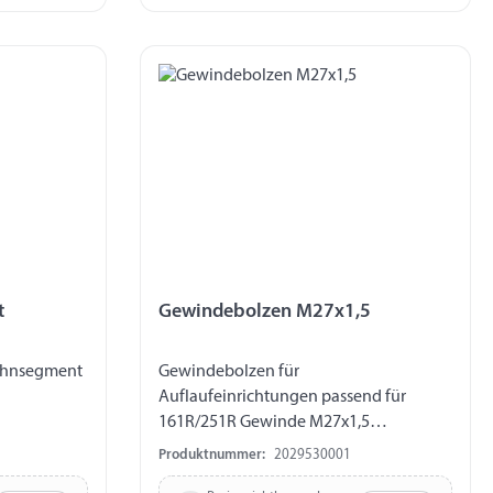
t
Gewindebolzen M27x1,5
ahnsegment
Gewindebolzen für
Auflaufeinrichtungen passend für
161R/251R Gewinde M27x1,5
Lochdurchmesser 7 mm Länge Gewinde
Produktnummer:
2029530001
120 mm Länge bis Mitte Lochbohrung