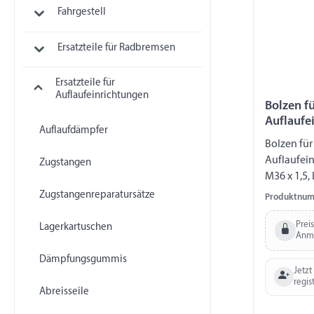
Fahrgestell
Ersatzteile für Radbremsen
Ersatzteile für
Auflaufeinrichtungen
Bolzen f
Auflaufe
Auflaufdämpfer
Bolzen für
Auflaufein
Zugstangen
M36 x 1,5
Zugstangenreparatursätze
Produktnum
Prei
Lagerkartuschen
Anm
Dämpfungsgummis
Jetzt
regis
Abreisseile