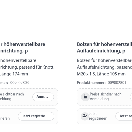
ür höhenverstellbare
Bolzen für höhenverstel
inrichtung, p
Auflaufeinrichtung, p
 höhenverstellbare
Bolzen für höhenverstellbar
richtung, passend für Knott,
Auflaufeinrichtung, passend
, Länge 174 mm
M20 x 1,5, Länge 105 mm
mer:
009002803
Produktnummer:
009002801
se sichtbar nach
Preise sichtbar nach
Anmelden
eldung
Anmeldung
Jetzt
Jetzt registrieren
trieren
registrieren