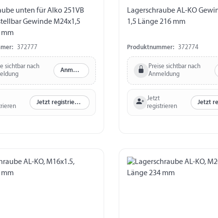
aube unten für Alko 251VB
Lagerschraube AL-KO Gewi
tellbar Gewinde M24x1,5
1,5 Länge 216 mm
2 mm
mer:
372777
Produktnummer:
372774
se sichtbar nach
Preise sichtbar nach
Anmelden
eldung
Anmeldung
Jetzt
Jetzt registrieren
trieren
registrieren