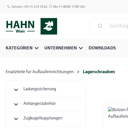
 Hauptinhalt springen
Zur Suche springen
Zur Hauptnavigation springen
Service:
+43 (1) 214 10 62
Mo-Fr 08:00-17:00 Uhr
KATEGORIEN
UNTERNEHMEN
DOWNLOADS
Ersatzteile für Auflaufeinrichtungen
Lagerschrauben
Ladungssicherung
Anhängerzubehör
Zugkugelkupplungen