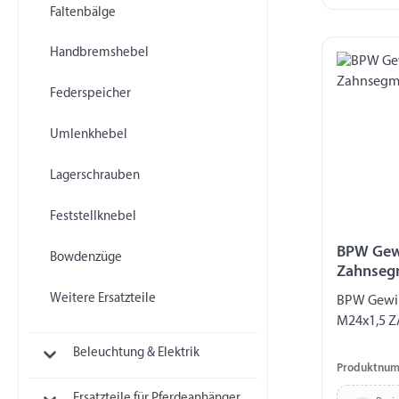
Faltenbälge
Handbremshebel
Federspeicher
Umlenkhebel
Lagerschrauben
Feststellknebel
BPW Gew
Bowdenzüge
Zahnseg
Weitere Ersatzteile
BPW Gewi
M24x1,5 ZA
Beleuchtung & Elektrik
Produktnum
Ersatzteile für Pferdeanhänger