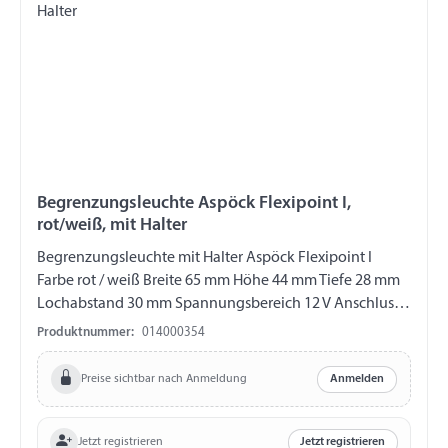
Begrenzungsleuchte Aspöck Flexipoint I,
rot/weiß, mit Halter
Begrenzungsleuchte mit Halter Aspöck Flexipoint I
Farbe rot / weiß Breite 65 mm Höhe 44 mm Tiefe 28 mm
Lochabstand 30 mm Spannungsbereich 12 V Anschluss
Tülle Gummihalter gerade 115 mm
Produktnummer:
014000354
Preise sichtbar nach Anmeldung
Anmelden
Jetzt registrieren
Jetzt registrieren