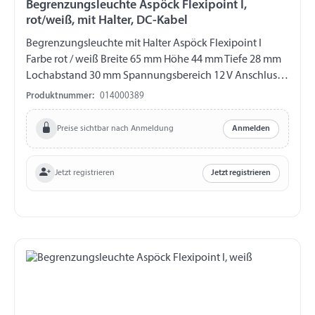
Begrenzungsleuchte Aspöck Flexipoint I,
rot/weiß, mit Halter, DC-Kabel
Begrenzungsleuchte mit Halter Aspöck Flexipoint I
Farbe rot / weiß Breite 65 mm Höhe 44 mm Tiefe 28 mm
Lochabstand 30 mm Spannungsbereich 12 V Anschluss
DC-Kabel 500 mm Gummihalter gerade 115 mm
Produktnummer:
014000389
Preise sichtbar nach Anmeldung
Anmelden
Jetzt registrieren
Jetzt registrieren