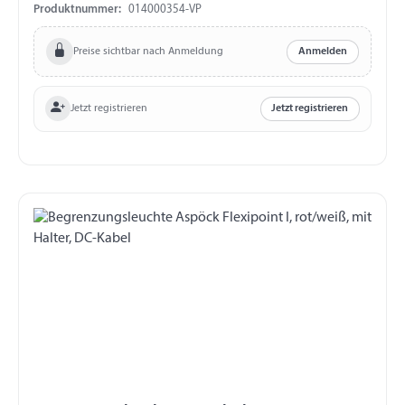
Tülle Gummihalter gerade 115 mm verpackt auf
Produktnummer:
014000354-VP
Skinkarton
Preise sichtbar nach Anmeldung
Anmelden
Jetzt registrieren
Jetzt registrieren