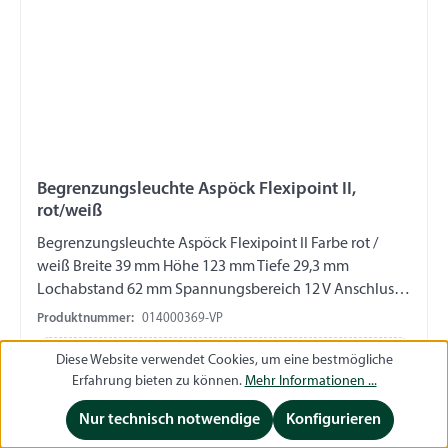
Begrenzungsleuchte Aspöck Flexipoint II,
rot/weiß
Begrenzungsleuchte Aspöck Flexipoint II Farbe rot /
weiß Breite 39 mm Höhe 123 mm Tiefe 29,3 mm
Lochabstand 62 mm Spannungsbereich 12 V Anschluss
Tülle verpackt auf Skinkarton
Produktnummer:
014000369-VP
Diese Website verwendet Cookies, um eine bestmögliche
Preise sichtbar nach Anmeldung
Anmelden
Erfahrung bieten zu können.
Mehr Informationen ...
Nur technisch notwendige
Konfigurieren
Jetzt registrieren
Jetzt registrieren