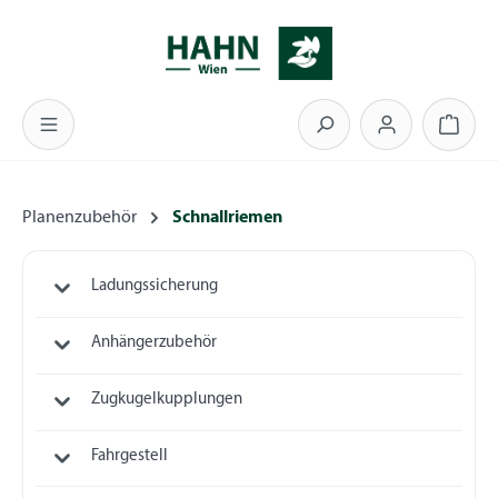
Zum Hauptinhalt springen
Warenk
Planenzubehör
Schnallriemen
Ladungssicherung
Anhängerzubehör
Zugkugelkupplungen
Fahrgestell