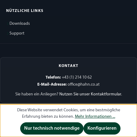
NÜTZLICHE LINKS
Downloads
Support
KONTAKT
Telefon:
+43 (1) 214 10 62
E-Mail-Adresse:
office@hahn.co.at
Sie haben ein Anliegen?
Nutzen Sie unser Kontaktformular
.
Diese Website verwendet Cookies, um eine bestmögliche
Erfahrung bieten zu können.
Mehr Informationen ...
© 2026
Hahn Fahrzeugbauteile und Räder Handelsgesellschaft m.b.H.
. All Rights
Nur technisch notwendige
Konfigurieren
Reserved