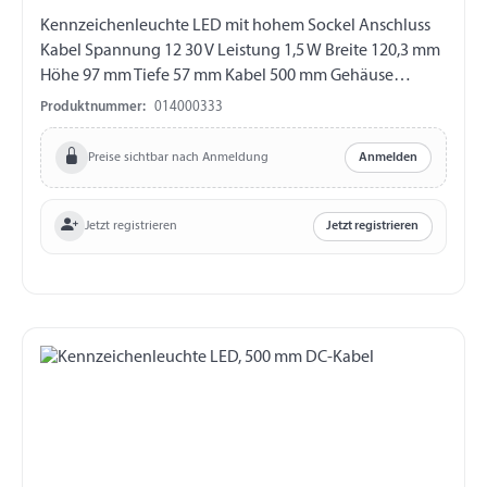
Kennzeichenleuchte LED mit hohem Sockel Anschluss
Kabel Spannung 12 30 V Leistung 1,5 W Breite 120,3 mm
Höhe 97 mm Tiefe 57 mm Kabel 500 mm Gehäuse
Kunststoff Lochabstand 71 mm Zertifizierung EMC, EMV,
Produktnummer:
014000333
E9
Preise sichtbar nach Anmeldung
Anmelden
Jetzt registrieren
Jetzt registrieren