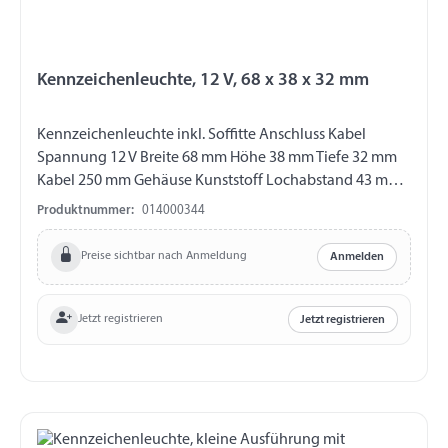
Kennzeichenleuchte, 12 V, 68 x 38 x 32 mm
Kennzeichenleuchte inkl. Soffitte Anschluss Kabel
Spannung 12 V Breite 68 mm Höhe 38 mm Tiefe 32 mm
Kabel 250 mm Gehäuse Kunststoff Lochabstand 43 mm
Zertifizierung E11
Produktnummer:
014000344
Preise sichtbar nach Anmeldung
Anmelden
Jetzt registrieren
Jetzt registrieren