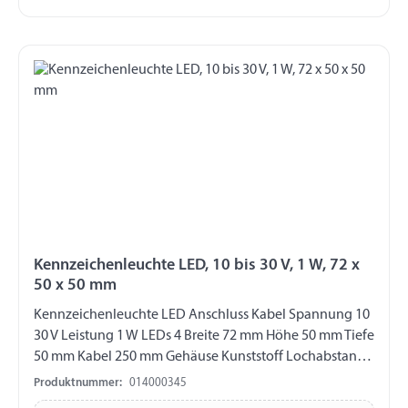
Kennzeichenleuchte LED, 10 bis 30 V, 1 W, 72 x
50 x 50 mm
Kennzeichenleuchte LED Anschluss Kabel Spannung 10
30 V Leistung 1 W LEDs 4 Breite 72 mm Höhe 50 mm Tiefe
50 mm Kabel 250 mm Gehäuse Kunststoff Lochabstand
45 mm Schutzklasse IP67 Zertifizierung ECE R4
Produktnummer:
014000345