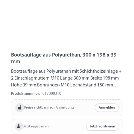
Bootsauflage aus Polyurethan, 300 x 198 x 39
mm
Bootsauflage aus Polyurethan mit Schichtholzeinlage +
2 Einschlagmuttern M10 Länge 300 mm Breite 198 mm
Höhe 39 mm Bohrungen M10 Lochabstand 150 mm
Shore Härte ca. 50-60
Produktnummer:
017000310
Preise sichtbar nach Anmeldung
Anmelden
Jetzt registrieren
Jetzt registrieren