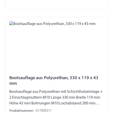
Bootsauflage aus Polyurethan, 330 x 119 x 43
mm
Bootsauflage aus Polyurethan mit Schichtholzeinlage +
2 Einschlagmuttern M10 Länge 330 mm Breite 119 mm
Höhe 43 mm Bohrungen M10 Lochabstand 200 mm
Shore Härte ca. 50-60
Produktnummer:
017000311