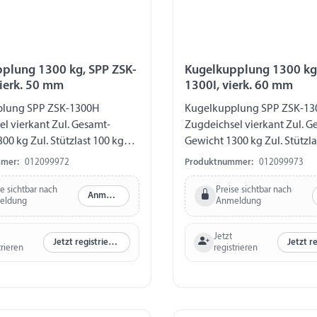
plung 1300 kg, SPP ZSK-
Kugelkupplung 1300 kg,
ierk. 50 mm
1300I, vierk. 60 mm
lung SPP ZSK-1300H
Kugelkupplung SPP ZSK-13
l vierkant Zul. Gesamt-
Zugdeichsel vierkant Zul. G
00 kg Zul. Stützlast 100 kg
Gewicht 1300 kg Zul. Stützla
 50 mm Bohrung vertikal Ø
Zugstange 60 mm Bohrung v
mer:
012099972
Produktnummer:
012099973
Abstand Bohrungen 90 mm
12,5 mm Abstand Bohrung
se sichtbar nach
Preise sichtbar nach
Anmelden
eldung
Anmeldung
Jetzt
Jetzt registrieren
trieren
registrieren