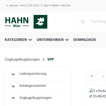
 Hauptinhalt springen
Zur Suche springen
Zur Hauptnavigation springen
Service:
+43 (1) 214 10 62
Mo-Fr 08:00-17:00 Uhr
KATEGORIEN
UNTERNEHMEN
DOWNLOADS
Zugkugelkupplungen
SPP
Ladungssicherung
Anhängerzubehör
Zugkugelkupplungen