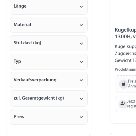
Länge
Material
Kugelkup
1300H, v
Stützlast (kg)
Kugelkupp
Zugdeichse
Gewicht 13
Typ
Zugstange
Produktnum
12,5 mm 
Verkaufsverpackung
Prei
Anm
zul. Gesamtgewicht (kg)
Jetzt
regis
Preis