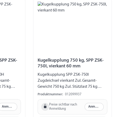
SPP ZSK-
Kugelkupplung 750 kg, SPP ZSK-
750I, vierkant 60 mm
0H
Kugelkupplung SPP ZSK-750I
esamt-
Zugdeichsel vierkant Zul. Gesamt-
t 75 kg
Gewicht 750 kg Zul. Stützlast 75 kg
ertikal Ø
Zugstange 60 mm Bohrung vertikal Ø
Produktnummer:
012099937
en 90 mm
12,5 mm Bohrung horizontal Ø 12,5 mm
Abstand Bohrungen horizontal 80-90
Preise sichtbar nach
Anmelden
Anmelden
Anmeldung
mm Abstand Bohrungen vertikal 90 mm