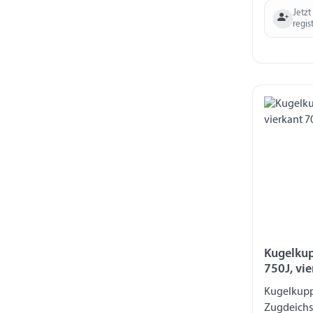
Jetzt
regis
Kugelkup
750J, vi
Kugelkupp
Zugdeichse