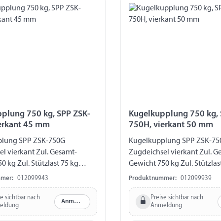
plung 750 kg, SPP ZSK-
Kugelkupplung 750 kg, 
erkant 45 mm
750H, vierkant 50 mm
lung SPP ZSK-750G
Kugelkupplung SPP ZSK-75
l vierkant Zul. Gesamt-
Zugdeichsel vierkant Zul. G
0 kg Zul. Stützlast 75 kg
Gewicht 750 kg Zul. Stützlas
 45 mm Bohrung vertikal Ø
Zugstange 50 mm Bohrung v
mer:
012099943
Produktnummer:
012099939
Abstand Bohrungen 90 mm
12,5 mm Abstand Bohrung
se sichtbar nach
Preise sichtbar nach
Anmelden
eldung
Anmeldung