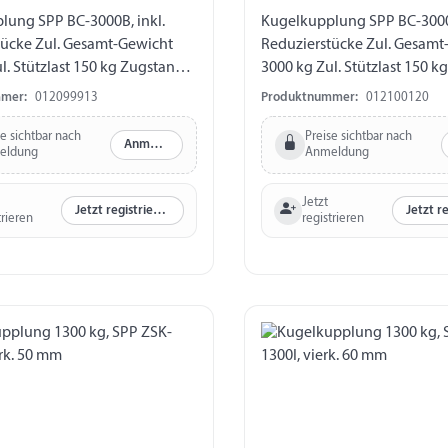
lung SPP BC-3000B, inkl.
Kugelkupplung SPP BC-3000.
tücke Zul. Gesamt-Gewicht
Reduzierstücke Zul. Gesamt
l. Stützlast 150 kg Zugstange-
3000 kg Zul. Stützlast 150 k
/ 45 / 50 mm Bohrung
Ø 50 mm Reduzierstücke auf 
mer:
012099913
Produktnummer:
012100120
 Ø 12,5 mm Bohrung vertikal
45 mm Bohrung horizontal 
 Abstand Bohrungen 40 mm
Bohrung vertikal Ø 12,5 mm
se sichtbar nach
Preise sichtbar nach
Anmelden
eldung
Anmeldung
Bohrungen horizontal 48 -
Abstand Bohrungen vertika
Jetzt
Jetzt registrieren
trieren
registrieren