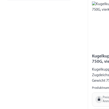
Kugelkup
750G, vi
Kugelkupp
Zugdeichse
Gewicht 75
Zugstange
Produktnum
12,5 mm 
Prei
Anm