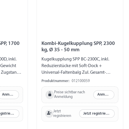
PP, 1700
Kombi-Kugelkupplung SPP, 2300
kg, Ø 35 - 50 mm
D, inkl.
Kugelkupplung SPP BC-2300C, inkl.
Reduzierstücke mit Soft-Dock +
g Zugstange-
Universal-Faltenbalg Zul. Gesamt-
Ø 35 / 40 /
Gewicht 2300 kg Zul. Stützlast 200 kg
Produktnummer:
012100059
Ø 12,5 mm
Zugstange-Ø 50 mm Reduzierstücke auf
 Abstand
Ø 35 / 40 / 45 mm Bohrung horizontal Ø
Preise sichtbar nach
Anmelden
Anmelden
Anmeldung
 54 mm
12,5 mm Bohrung vertikal Ø 12,5 mm
l 40 mm
Abstand Bohrungen horizontal 48 - 54
Jetzt
mm Abstand Bohrungen vertikal 40 mm
Jetzt registrieren
Jetzt registrieren
registrieren