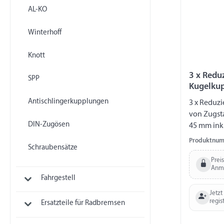
AL-KO
Winterhoff
Knott
3 x Reduz
SPP
Kugelku
Antischlingerkupplungen
3 x Reduzi
von Zugst
DIN-Zugösen
45 mm inkl
Produktnum
Schraubensätze
Prei
Anm
Fahrgestell
Jetzt
regis
Ersatzteile für Radbremsen