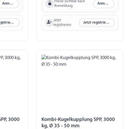
 mm Bohrung
Bohrung vertikal Ø 12,5 mm Abstand
Preise sichtbar nach
Anmelden
Anmelden
Anmeldung
d Bohrungen
Bohrungen horizontal 44 - 54 mm
and
Abstand Bohrungen vertikal 40 mm
Jetzt
Jetzt registrieren
Jetzt registrieren
registrieren
PP, 3000
Kombi-Kugelkupplung SPP, 3000
kg, Ø 35 - 50 mm