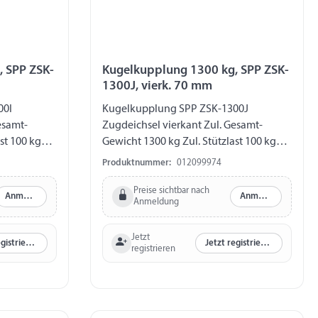
 SPP ZSK-
Kugelkupplung 1300 kg, SPP ZSK-
1300J, vierk. 70 mm
00I
Kugelkupplung SPP ZSK-1300J
esamt-
Zugdeichsel vierkant Zul. Gesamt-
st 100 kg
Gewicht 1300 kg Zul. Stützlast 100 kg
ertikal Ø
Zugstange 70 mm Bohrung vertikal Ø
Produktnummer:
012099974
en 90 mm
12,5 mm Abstand Bohrungen 90 mm
Preise sichtbar nach
Anmelden
Anmelden
Anmeldung
Jetzt
Jetzt registrieren
Jetzt registrieren
registrieren