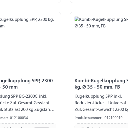
ugelkupplung SPP, 2300
Kombi-Kugelkupplung S
 - 50 mm
kg, Ø 35 - 50 mm, FB
lung SPP BC-2300C, inkl.
Kugelkupplung SPP inkl.
tücke Zul. Gesamt-Gewicht
Reduzierstücke + Universal-
l. Stützlast 200 kg Zugstange-
Zul. Gesamt-Gewicht 2300 kg
duzierstücke auf Ø 35 / 40 /
Stützlast 200 kg Zugstange
mer:
012100034
Produktnummer:
012100019
rung horizontal Ø 12,5 mm
Reduzierstücke auf Ø 35 / 4