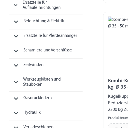
Ersatzteile für
Auflaufeinrichtungen
Beleuchtung & Elektrik
Ersatzteile für Pferdeanhänger
Scharniere und Verschlüsse
Seilwinden
Werkzeugkästen und
Kombi-K
Stauboxen
kg, Ø 35
Kugelkupp
Gasdruckfedern
Reduziers
2300 kg Zu
Hydraulik
Ø 50 mm Re
Produktnum
45 mm Boh
Verladeschienen