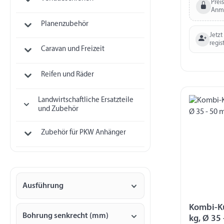
Bohrung v
Prei
Anm
Bohrungen
Planenzubehör
Abstand B
Jetzt
regis
Caravan und Freizeit
Reifen und Räder
Landwirtschaftliche Ersatzteile
und Zubehör
Zubehör für PKW Anhänger
Ausführung
Kombi-K
Bohrung senkrecht (mm)
kg, Ø 35