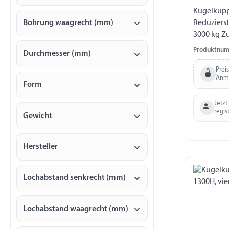
Kugelkupp
Bohrung waagrecht (mm)
Reduziers
3000 kg Zu
Ø 35 / 40 
Produktnum
Durchmesser (mm)
horizontal
Ø 12,5 mm
Prei
Anm
Form
Jetzt
regis
Gewicht
Hersteller
Lochabstand senkrecht (mm)
Lochabstand waagrecht (mm)