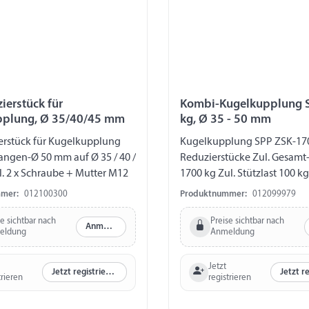
ierstück für
Kombi-Kugelkupplung S
pplung, Ø 35/40/45 mm
kg, Ø 35 - 50 mm
erstück für Kugelkupplung
Kugelkupplung SPP ZSK-1700
angen-Ø 50 mm auf Ø 35 / 40 /
Reduzierstücke Zul. Gesamt-Gewicht
. 2 x Schraube + Mutter M12
1700 kg Zul. Stützlast 100 k
Ø 50 mm Reduzierstücke auf 
mer:
012100300
Produktnummer:
012099979
45 mm Bohrung horizontal 
Bohrung vertikal Ø 12,5 mm
se sichtbar nach
Preise sichtbar nach
Anmelden
eldung
Anmeldung
Bohrungen horizontal 47 -
Abstand Bohrungen vertika
Jetzt
Jetzt registrieren
trieren
registrieren