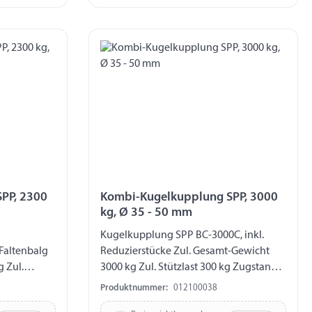
PP, 2300
Kombi-Kugelkupplung SPP, 3000
kg, Ø 35 - 50 mm
Kugelkupplung SPP BC-3000C, inkl.
Faltenbalg
Reduzierstücke Zul. Gesamt-Gewicht
 Zul.
3000 kg Zul. Stützlast 300 kg Zugstange-
-Ø 50 mm
Ø 50 mm Reduzierstücke auf Ø 35 / 40 /
Produktnummer:
012100038
0 / 45 mm
45 mm Bohrung horizontal Ø 12,5 mm