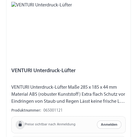
VENTURI Unterdruck-Lüfter
VENTURI Unterdruck-Lüfter Maße 285 x 185 x 44 mm
Material ABS (robuster Kunststoff) Extra flach Schutz vor
Eindringen von Staub und Regen Lässt keine frische Luft
in den Raum, sondern erzeugt einen Unterdruck
Produktnummer:
065001121
(Saugeffekt)
Preise sichtbar nach Anmeldung
Anmelden