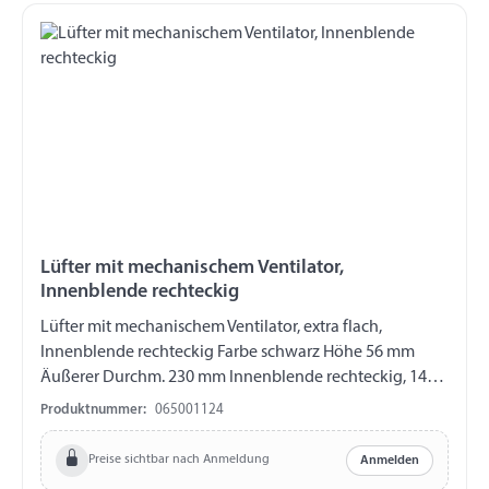
Lüfter mit mechanischem Ventilator,
Innenblende rechteckig
Lüfter mit mechanischem Ventilator, extra flach,
Innenblende rechteckig Farbe schwarz Höhe 56 mm
Äußerer Durchm. 230 mm Innenblende rechteckig, 146 x
56 mm Ausschnitt 44 x 76 mm Extraktion 17 m3/h (20
Produktnummer:
065001124
km/h) bis 135 m3/h (110 km/h) Mechanische
Luftregulierung Arbeitet gleichmäßig im stehenden
Preise sichtbar nach Anmeldung
Anmelden
Zustand Ultraleise