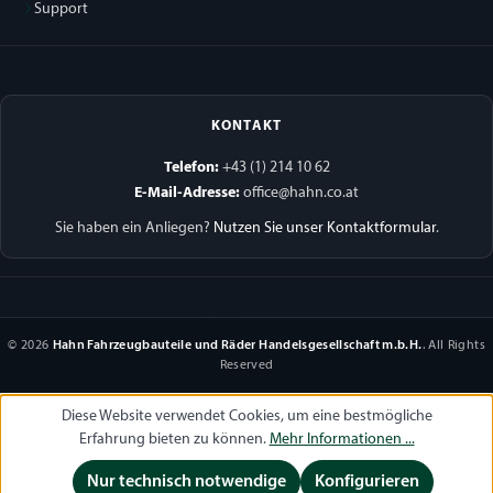
Support
KONTAKT
Telefon:
+43 (1) 214 10 62
E-Mail-Adresse:
office@hahn.co.at
Sie haben ein Anliegen?
Nutzen Sie unser Kontaktformular
.
© 2026
Hahn Fahrzeugbauteile und Räder Handelsgesellschaft m.b.H.
. All Rights
Reserved
Diese Website verwendet Cookies, um eine bestmögliche
Erfahrung bieten zu können.
Mehr Informationen ...
Nur technisch notwendige
Konfigurieren