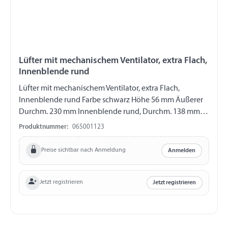
Lüfter mit mechanischem Ventilator, extra Flach,
Innenblende rund
Lüfter mit mechanischem Ventilator, extra Flach,
Innenblende rund Farbe schwarz Höhe 56 mm Äußerer
Durchm. 230 mm Innenblende rund, Durchm. 138 mm
Auschnitt Durchm. 80 mm Extraktion 17 m3/h (20 km/h)
Produktnummer:
065001123
bis 135 m3/h (110 km/h) Mechanische Luftregulierung
Arbeitet gleichmäßig im stehenden Zustand Ultraleise
Preise sichtbar nach Anmeldung
Anmelden
Jetzt registrieren
Jetzt registrieren