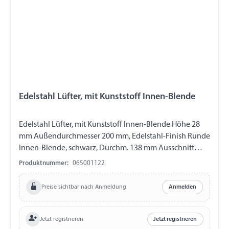
Edelstahl Lüfter, mit Kunststoff Innen-Blende
Edelstahl Lüfter, mit Kunststoff Innen-Blende Höhe 28
mm Außendurchmesser 200 mm, Edelstahl-Finish Runde
Innen-Blende, schwarz, Durchm. 138 mm Ausschnitt
Durchm. 80 mm Mechanische Luftregulierung Arbeitet
Produktnummer:
065001122
gleichmäßig im stehenden Zustand Gute Abdichtung
Ultraleise Extra flach
Preise sichtbar nach Anmeldung
Anmelden
Jetzt registrieren
Jetzt registrieren