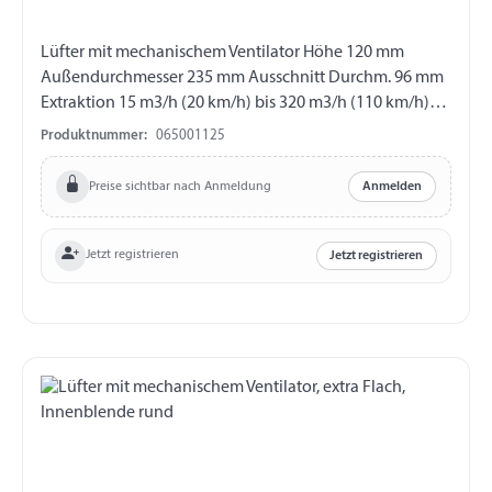
Lüfter mit mechanischem Ventilator Höhe 120 mm
Außendurchmesser 235 mm Ausschnitt Durchm. 96 mm
Extraktion 15 m3/h (20 km/h) bis 320 m3/h (110 km/h)
Arbeitet auch im stehenden Zustand Ultraleise
Produktnummer:
065001125
Preise sichtbar nach Anmeldung
Anmelden
Jetzt registrieren
Jetzt registrieren