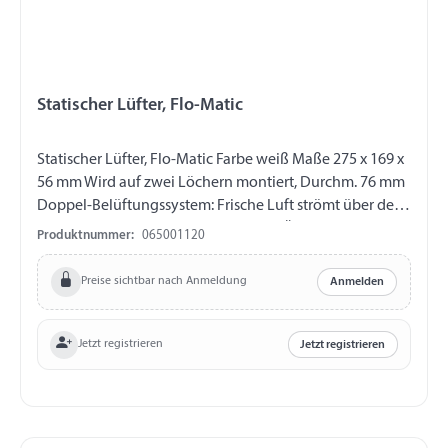
Statischer Lüfter, Flo-Matic
Statischer Lüfter, Flo-Matic Farbe weiß Maße 275 x 169 x
56 mm Wird auf zwei Löchern montiert, Durchm. 76 mm
Doppel-Belüftungssystem: Frische Luft strömt über den
vorderen Einlass in das Fahrzeug, ein Überdruckt
Produktnummer:
065001120
entsteht, verbrauchte Luft entweicht über den hinteren
Auslass. Lüftung arbeitet im stehenden Zustand
Preise sichtbar nach Anmeldung
Anmelden
gleichmäßig und nimmt durch Geschwindigkeit zu.
Ohne Befestigungsmaterial Einfach und robust Hoch
effizient Ultraleise
Jetzt registrieren
Jetzt registrieren