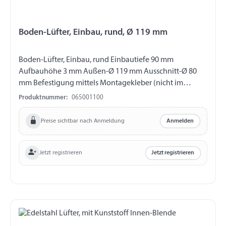
Boden-Lüfter, Einbau, rund, Ø 119 mm
Boden-Lüfter, Einbau, rund Einbautiefe 90 mm
Aufbauhöhe 3 mm Außen-Ø 119 mm Ausschnitt-Ø 80
mm Befestigung mittels Montagekleber (nicht im
Lieferumfang enthalten) Material verstärktes Nylon mit
Produktnummer:
065001100
Glasfaser Lässt schwere Gase austreten Steigert die
Luftströmung Farbe schwarz
Preise sichtbar nach Anmeldung
Anmelden
Jetzt registrieren
Jetzt registrieren