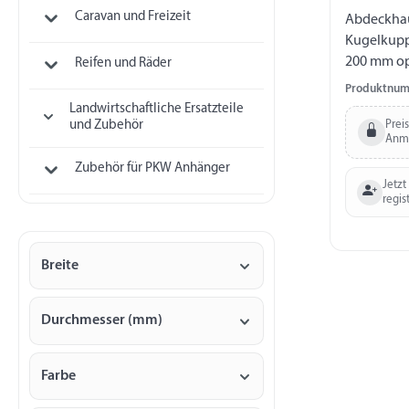
Caravan und Freizeit
Abdeckhau
Kugelkupp
200 mm op
Reifen und Räder
atmungsak
Produktnum
g/m² wass
Landwirtschaftliche Ersatzteile
passend fü
Prei
und Zubehör
Anm
Kugelkupp
Zubehör für PKW Anhänger
Jetzt
regis
Breite
Durchmesser (mm)
Farbe