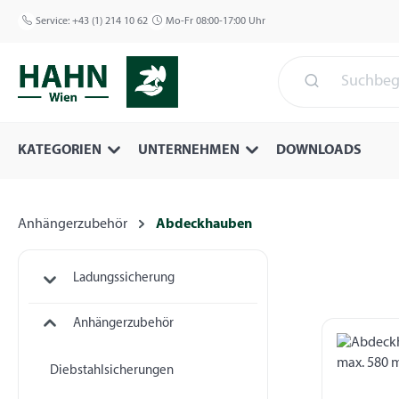
 Hauptinhalt springen
Zur Suche springen
Zur Hauptnavigation springen
Service:
+43 (1) 214 10 62
Mo-Fr 08:00-17:00 Uhr
KATEGORIEN
UNTERNEHMEN
DOWNLOADS
Anhängerzubehör
Abdeckhauben
Ladungssicherung
Anhängerzubehör
Diebstahlsicherungen