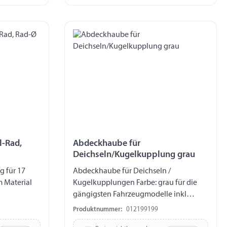
l-Rad,
Abdeckhaube für
Deichseln/Kugelkupplung grau
 für 17
Abdeckhaube für Deichseln /
 Material
Kugelkupplungen Farbe: grau für die
gängigsten Fahrzeugmodelle inkl
stabil
Gummispanner für festen Halt verpackt
Produktnummer:
012199199