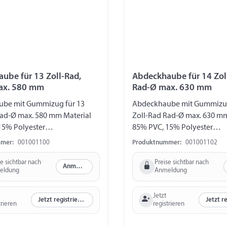
ube für 13 Zoll-Rad,
Abdeckhaube für 14 Zol
ax. 580 mm
Rad-Ø max. 630 mm
be mit Gummizug für 13
Abdeckhaube mit Gummizug
Rad-Ø max. 580 mm Material
Zoll-Rad Rad-Ø max. 630 mm
15% Polyester
85% PVC, 15% Polyester
itsverträglich UV-stabil
feuchtigkeitsverträglich UV-
mer:
001001100
Produktnummer:
001001102
se sichtbar nach
Preise sichtbar nach
Anmelden
eldung
Anmeldung
Jetzt
Jetzt registrieren
trieren
registrieren