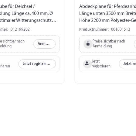
be für Deichsel /
Abdeckplane für Pferdeanh
lung Länge ca. 400 mm, Ø
Länge unten 3500 mm Brei
timaler Witterungsschutz
Höhe 2200 mm Polyester-G
tive Polyester-Gewebe 230
g/m² wasserabweisende Be
mer:
012199202
Produktnummer:
001001512
erabweisende Beschichtung
Farbe grau Öffnung mit Rei
r alle gängigen
seitlich links und hinten inkl
se sichtbar nach
Preise sichtbar nach
Anmelden
eldung
Anmeldung
lungen Farbe grau
Expandersaum, Gurtband,
Klettbandhalter, Wurfleine 
Jetzt
Achtung: Durch die Abdeck
Jetzt registrieren
trieren
registrieren
Beleuchtung und Reflektore
Plane nicht auf öffentlichen
verwendet werden!