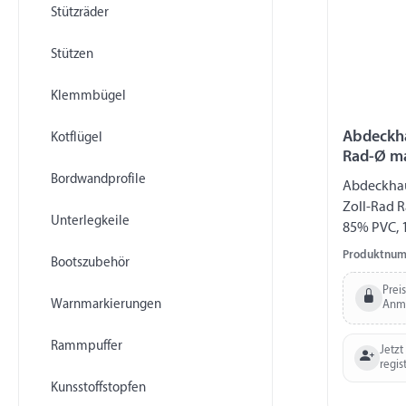
Stützräder
Stützen
Klemmbügel
Abdeckha
Kotflügel
Rad-Ø m
Bordwandprofile
Abdeckhau
Zoll-Rad 
Unterlegkeile
85% PVC, 
feuchtigke
Produktnum
Bootszubehör
Prei
Warnmarkierungen
Anm
Rammpuffer
Jetzt
regis
Kunsstoffstopfen