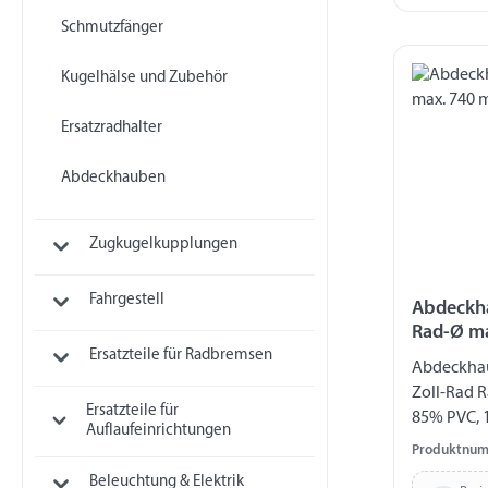
Schmutzfänger
Kugelhälse und Zubehör
Ersatzradhalter
Abdeckhauben
Zugkugelkupplungen
Fahrgestell
Abdeckha
Rad-Ø m
Ersatzteile für Radbremsen
Abdeckhau
Zoll-Rad 
Ersatzteile für
85% PVC, 
Auflaufeinrichtungen
feuchtigke
Produktnum
Beleuchtung & Elektrik