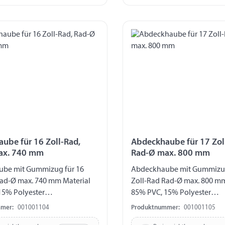
ube für 16 Zoll-Rad,
Abdeckhaube für 17 Zol
ax. 740 mm
Rad-Ø max. 800 mm
be mit Gummizug für 16
Abdeckhaube mit Gummizug
Rad-Ø max. 740 mm Material
Zoll-Rad Rad-Ø max. 800 mm
15% Polyester
85% PVC, 15% Polyester
itsverträglich UV-stabil
feuchtigkeitsverträglich UV-
mer:
001001104
Produktnummer:
001001105