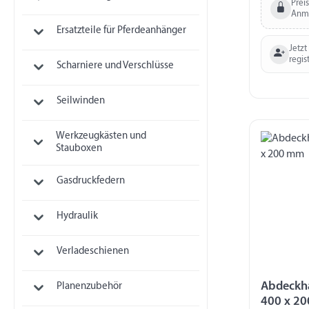
Prei
Anm
Ersatzteile für Pferdeanhänger
Jetzt
regis
Scharniere und Verschlüsse
Seilwinden
Werkzeugkästen und
Stauboxen
Gasdruckfedern
Hydraulik
Verladeschienen
Abdeckh
Planenzubehör
400 x 2