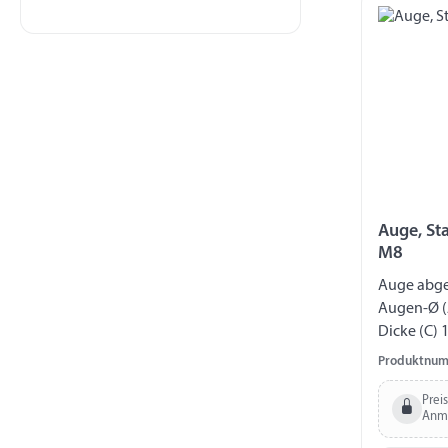
Auge, St
M8
Auge abgef
Augen-Ø (
Dicke (C) 
Gewinde 
Produktnum
Prei
Anm