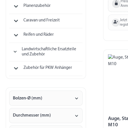
Prei
Planenzubehör
Anm
Caravan und Freizeit
Jetzt
regis
Reifen und Räder
Landwirtschaftliche Ersatzteile
und Zubehör
Zubehör für PKW Anhänger
Bolzen-Ø (mm)
Durchmesser (mm)
Auge, St
M10