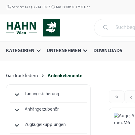
 Hauptinhalt springen
Zur Suche springen
Zur Hauptnavigation springen
Service:
+43 (1) 214 10 62
Mo-Fr 08:00-17:00 Uhr
KATEGORIEN
UNTERNEHMEN
DOWNLOADS
Gasdruckfedern
Anlenkelemente
Ladungssicherung
Anhängerzubehör
Zugkugelkupplungen