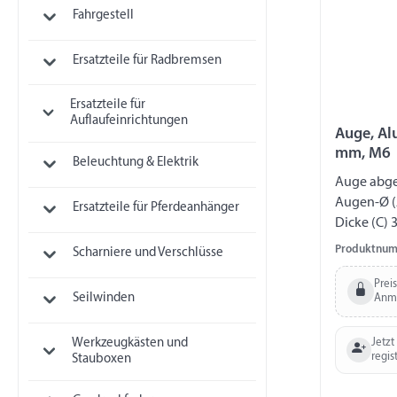
Fahrgestell
Ersatzteile für Radbremsen
Ersatzteile für
Auflaufeinrichtungen
Auge, Al
mm, M6
Beleuchtung & Elektrik
Auge abge
Augen-Ø (
Ersatzteile für Pferdeanhänger
Dicke (C) 
Gewinde 
Produktnum
Scharniere und Verschlüsse
Prei
Seilwinden
Anm
Jetzt
Werkzeugkästen und
regis
Stauboxen