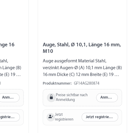
änge 16
Auge, Stahl, Ø 10,1, Länge 16 mm,
M10
ahl,
Auge ausgeformt Material Stahl,
m Länge (B)
verzinkt Augen-Ø (A) 10,1 mm Länge (B)
te (E) 19 mm
16 mm Dicke (C) 12 mm Breite (E) 19 mm
Gewinde M10
1
Produktnummer:
GF14AG280874
Preise sichtbar nach
Anmelden
Anmelden
Anmeldung
Jetzt
Jetzt registrieren
Jetzt registrieren
registrieren