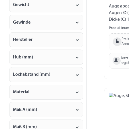
Gewicht
Auge abgef
Augen-Ø (
Dicke (C) 
Gewinde
Gewinde 
Produktnum
Prei
Hersteller
Anm
Hub (mm)
Jetzt
regis
Lochabstand (mm)
Material
Maß A (mm)
Maß B (mm)