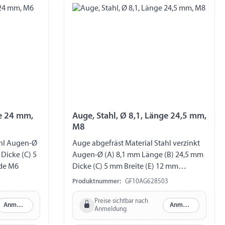
ge 24 mm,
Auge, Stahl, Ø 8,1, Länge 24,5 mm,
M8
ahl Augen-Ø
Auge abgefräst Material Stahl verzinkt
Dicke (C) 5
Augen-Ø (A) 8,1 mm Länge (B) 24,5 mm
de M6
Dicke (C) 5 mm Breite (E) 12 mm
Gewinde M8
Produktnummer:
GF10AG628503
Preise sichtbar nach
Anmelden
Anmelden
Anmeldung