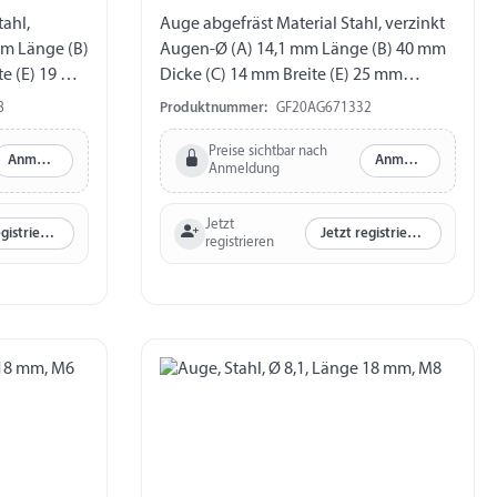
ahl,
Auge abgefräst Material Stahl, verzinkt
mm Länge (B)
Augen-Ø (A) 14,1 mm Länge (B) 40 mm
te (E) 19 mm
Dicke (C) 14 mm Breite (E) 25 mm
Gewinde M14
8
Produktnummer:
GF20AG671332
Preise sichtbar nach
Anmelden
Anmelden
Anmeldung
Jetzt
Jetzt registrieren
Jetzt registrieren
registrieren