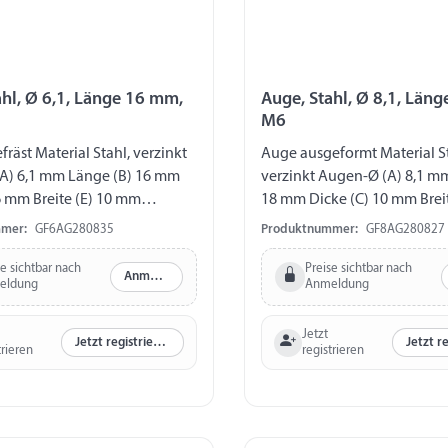
ahl, Ø 6,1, Länge 16 mm,
Auge, Stahl, Ø 8,1, Län
M6
räst Material Stahl, verzinkt
Auge ausgeformt Material St
A) 6,1 mm Länge (B) 16 mm
verzinkt Augen-Ø (A) 8,1 m
6 mm Breite (E) 10 mm
18 mm Dicke (C) 10 mm Brei
M5
Gewinde M6
mer:
GF6AG280835
Produktnummer:
GF8AG280827
se sichtbar nach
Preise sichtbar nach
Anmelden
eldung
Anmeldung
Jetzt
Jetzt registrieren
trieren
registrieren