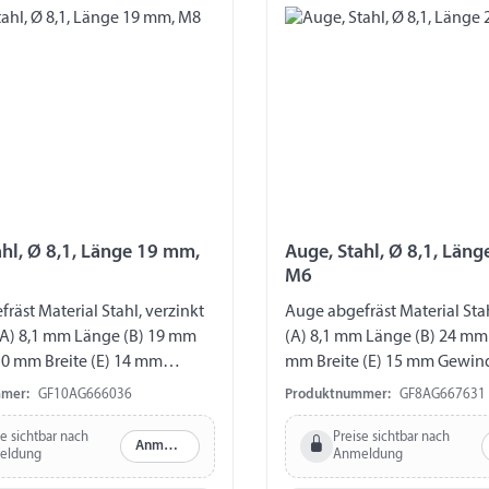
ahl, Ø 8,1, Länge 19 mm,
Auge, Stahl, Ø 8,1, Län
M6
räst Material Stahl, verzinkt
Auge abgefräst Material St
A) 8,1 mm Länge (B) 19 mm
(A) 8,1 mm Länge (B) 24 mm 
10 mm Breite (E) 14 mm
mm Breite (E) 15 mm Gewin
M8
mer:
GF10AG666036
Produktnummer:
GF8AG667631
se sichtbar nach
Preise sichtbar nach
Anmelden
eldung
Anmeldung