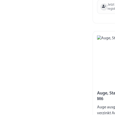
Jetzt
regis
Auge, St
M6
Auge ausge
verzinkt A