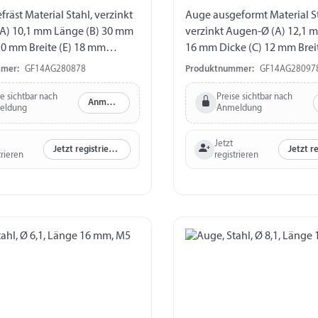
räst Material Stahl, verzinkt
Auge ausgeformt Material St
A) 10,1 mm Länge (B) 30 mm
verzinkt Augen-Ø (A) 12,1 
10 mm Breite (E) 18 mm
16 mm Dicke (C) 12 mm Brei
M10
Gewinde M10
mer:
GF14AG280878
Produktnummer:
GF14AG28097
se sichtbar nach
Preise sichtbar nach
Anmelden
eldung
Anmeldung
Jetzt
Jetzt registrieren
trieren
registrieren