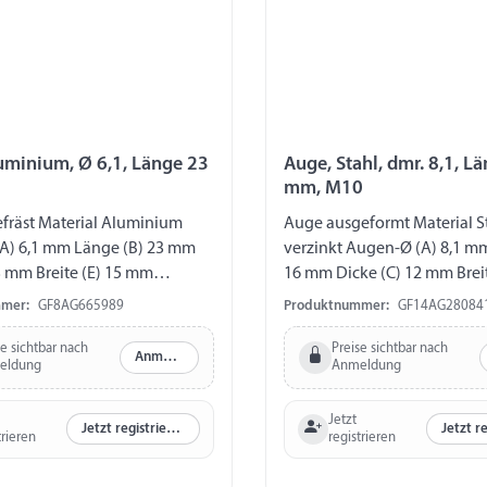
uminium, Ø 6,1, Länge 23
Auge, Stahl, dmr. 8,1, L
mm, M10
fräst Material Aluminium
Auge ausgeformt Material St
A) 6,1 mm Länge (B) 23 mm
verzinkt Augen-Ø (A) 8,1 m
3 mm Breite (E) 15 mm
16 mm Dicke (C) 12 mm Brei
M6
Gewinde M10
mer:
GF8AG665989
Produktnummer:
GF14AG28084
se sichtbar nach
Preise sichtbar nach
Anmelden
eldung
Anmeldung
Jetzt
Jetzt registrieren
trieren
registrieren