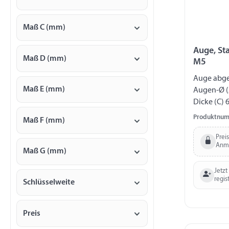
Maß C (mm)
Auge, St
Maß D (mm)
M5
Auge abgef
Maß E (mm)
Augen-Ø (
Dicke (C) 
Gewinde 
Produktnum
Maß F (mm)
Prei
Anm
Maß G (mm)
Jetzt
regis
Schlüsselweite
Preis