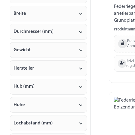
Federrieg
Breite
arretierbar Lochbild 30 x 40 
Grundplat
135 x 55 x 30 mm Hub 24
Produktnum
Durchmesser (mm)
verzinkt
Prei
Anm
Gewicht
Jetzt
regis
Hersteller
Hub (mm)
Höhe
Lochabstand (mm)