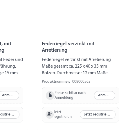
t, mit
Federriegel verzinkt mit
ng
Arretierung
mit Feder und
Federriegel verzinkt mit Arretierung
führung,
Maße gesamt ca. 225 x 40 x 35 mm
nge 15 mm
Bolzen-Durchmesser 12 mm Maße
Grundplatte 119 x 40 mm Lochbild 80 /
Produktnummer:
008000562
27 mm Hub 47 mm
Preise sichtbar nach
Anmelden
Anmelden
Anmeldung
Jetzt
Jetzt registrieren
Jetzt registrieren
registrieren