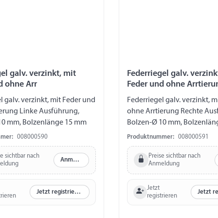
el galv. verzinkt, mit
Federriegel galv. verzink
d ohne Arr
Feder und ohne Arrtieru
l galv. verzinkt, mit Feder und
Federriegel galv. verzinkt, 
ierung Linke Ausführung,
ohne Arrtierung Rechte Aus
10 mm, Bolzenlänge 15 mm
Bolzen-Ø 10 mm, Bolzenlä
mer:
008000590
Produktnummer:
008000591
se sichtbar nach
Preise sichtbar nach
Anmelden
eldung
Anmeldung
Jetzt
Jetzt registrieren
trieren
registrieren