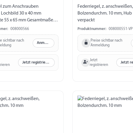
el zum Anschrauben
Federriegel, z. anschweißen,
mm
Bolzendurchm. 10 mm, Hub
te 55 x 65 mm Gesamtmaße
verpackt
 Material Guss,
mer:
008000566
Produktnummer:
008000551-VP
se sichtbar nach
Preise sichtbar nach
Anmelden
eldung
Anmeldung
Jetzt
Jetzt registrieren
trieren
registrieren