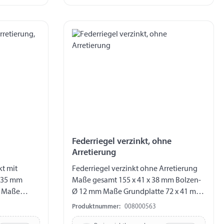
Federriegel verzinkt, ohne
Arretierung
kt mit
Federriegel verzinkt ohne Arretierung
x 35 mm
Maße gesamt 155 x 41 x 38 mm Bolzen-
m Maße
Ø 12 mm Maße Grundplatte 72 x 41 mm
Bohrung 4 x 6,5 mm Lochbild 40 / 27
Produktnummer:
008000563
Hub 22 mm