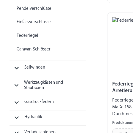
Pendelverschlüsse
Einfassverschlüsse
Federriegel
Caravan-Schlösser
Seilwinden
Werkzeugkästen und
Federrieg
Stauboxen
Arretier
Federriege
Gasdruckfedern
Maße 158 
Durchmess
Hydraulik
75 x 40 mm Lochbild 40 / 27 mm Hu
Produktnum
mm
Verladeschienen