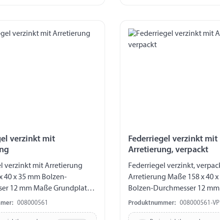
el verzinkt mit
Federriegel verzinkt mit
ung
Arretierung, verpackt
l verzinkt mit Arretierung
Federriegel verzinkt, verpac
x 40 x 35 mm Bolzen-
Arretierung Maße 158 x 40 
er 12 mm Maße Grundplatte
Bolzen-Durchmesser 12 m
b 15
Grundplatte 75 x 40 mm Lochbild 40 / 27
mer:
008000561
Produktnummer:
008000561-VP
mm Hub 15 mm