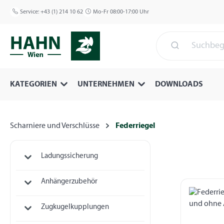
 Hauptinhalt springen
Zur Suche springen
Zur Hauptnavigation springen
Service:
+43 (1) 214 10 62
Mo-Fr 08:00-17:00 Uhr
KATEGORIEN
UNTERNEHMEN
DOWNLOADS
Scharniere und Verschlüsse
Federriegel
Ladungssicherung
Anhängerzubehör
Zugkugelkupplungen