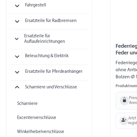
Fahrgestell
Ersatzteile für Radbremsen
Ersatzteile für
Auflaufeinrichtungen
Federrieg
Feder un
Beleuchtung & Elektrik
Federriege
ohne Arrt
Ersatzteile für Pferdeanhänger
Bolzen-Ø 
Produktnum
Scharniere und Verschlüsse
Prei
Anm
Scharniere
Excenterverschlüsse
Jetzt
regis
Winkelhebelverschlüsse