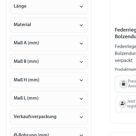
Länge
Material
Federrieg
Bolzend
Maß A (mm)
Federriege
Bolzendur
verpackt
Maß B (mm)
Produktnum
Maß H (mm)
Prei
Anm
Maß L (mm)
Jetzt
regis
Verkaufsverpackung
Ø-Bohrung (mm)