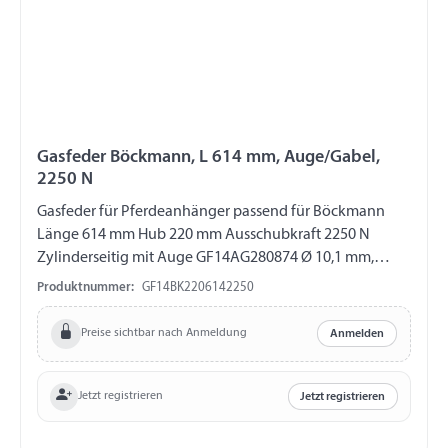
Gasfeder Böckmann, L 614 mm, Auge/Gabel,
2250 N
Gasfeder für Pferdeanhänger passend für Böckmann
Länge 614 mm Hub 220 mm Ausschubkraft 2250 N
Zylinderseitig mit Auge GF14AG280874 Ø 10,1 mm,
Länge 16 mm, M8 Kolbenstangenseitig mit Gabel
Produktnummer:
GF14BK2206142250
GF14GK212759 Länge 40 mm, M10, ohne ES-Bolzen
Preise sichtbar nach Anmeldung
Anmelden
Jetzt registrieren
Jetzt registrieren