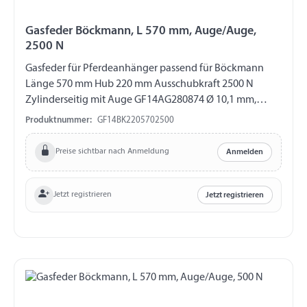
Gasfeder Böckmann, L 570 mm, Auge/Auge,
2500 N
Gasfeder für Pferdeanhänger passend für Böckmann
Länge 570 mm Hub 220 mm Ausschubkraft 2500 N
Zylinderseitig mit Auge GF14AG280874 Ø 10,1 mm,
Länge 16 mm, M8 Kolbenstangenseitig mit Auge
Produktnummer:
GF14BK2205702500
GF14AG280841 Ø 8,1 mm, Länge 16 mm, M10
Preise sichtbar nach Anmeldung
Anmelden
Jetzt registrieren
Jetzt registrieren