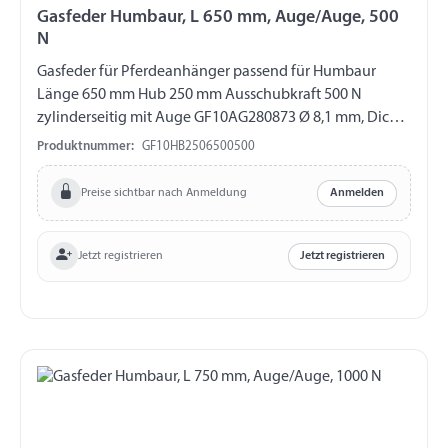
Gasfeder Humbaur, L 650 mm, Auge/Auge, 500
N
Gasfeder für Pferdeanhänger passend für Humbaur
Länge 650 mm Hub 250 mm Ausschubkraft 500 N
zylinderseitig mit Auge GF10AG280873 Ø 8,1 mm, Dicke
10 mm, Länge 23,5 mm, M8 kolbenstangenseitig mit
Produktnummer:
GF10HB2506500500
Auge GF10AG212781 Ø 8,1 mm, Dicke 10 mm, Länge 16
mm, M8
Preise sichtbar nach Anmeldung
Anmelden
Jetzt registrieren
Jetzt registrieren