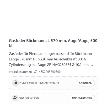
Gasfeder Böckmann, L 570 mm, Auge/Auge, 500
N
Gasfeder für Pferdeanhänger passend für Böckmann
Länge 570 mm Hub 220 mm Ausschubkraft 500 N
Zylinderseitig mit Auge GF14AG280874 Ø 10,1 mm,
Länge 16 mm, M8 Kolbenstangenseitig mit Auge
Produktnummer:
GF14BK2205700500
GF14AG280841 Ø 8,1 mm, Länge 16 mm, M10
Preise sichtbar nach Anmeldung
Anmelden
Jetzt registrieren
Jetzt registrieren