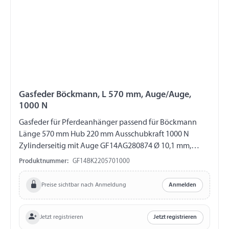
Gasfeder Böckmann, L 570 mm, Auge/Auge,
1000 N
Gasfeder für Pferdeanhänger passend für Böckmann
Länge 570 mm Hub 220 mm Ausschubkraft 1000 N
Zylinderseitig mit Auge GF14AG280874 Ø 10,1 mm,
Länge 16 mm, M8 Kolbenstangenseitig mit Auge
Produktnummer:
GF14BK2205701000
GF14AG280841 Ø 8,1 mm, Länge 16 mm, M10
Preise sichtbar nach Anmeldung
Anmelden
Jetzt registrieren
Jetzt registrieren