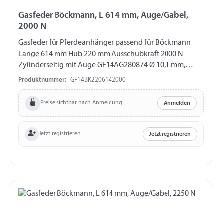
Gasfeder Böckmann, L 614 mm, Auge/Gabel,
2000 N
Gasfeder für Pferdeanhänger passend für Böckmann
Länge 614 mm Hub 220 mm Ausschubkraft 2000 N
Zylinderseitig mit Auge GF14AG280874 Ø 10,1 mm,
Länge 16 mm, M8 Kolbenstangenseitig mit Gabel
Produktnummer:
GF14BK2206142000
GF14GK212759 Länge 40 mm, M10, ohne ES-Bolzen
Preise sichtbar nach Anmeldung
Anmelden
Jetzt registrieren
Jetzt registrieren