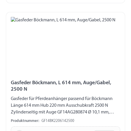
Gasfeder Böckmann, L 614 mm, Auge/Gabel,
2500 N
Gasfeder für Pferdeanhänger passend für Böckmann
Länge 614 mm Hub 220 mm Ausschubkraft 2500 N
Zylinderseitig mit Auge GF14AG280874 Ø 10,1 mm,
Länge 16 mm, M8 Kolbenstangenseitig mit Gabel
Produktnummer:
GF14BK2206142500
GF14GK212759 Länge 40 mm, M10, ohne ES-Bolzen