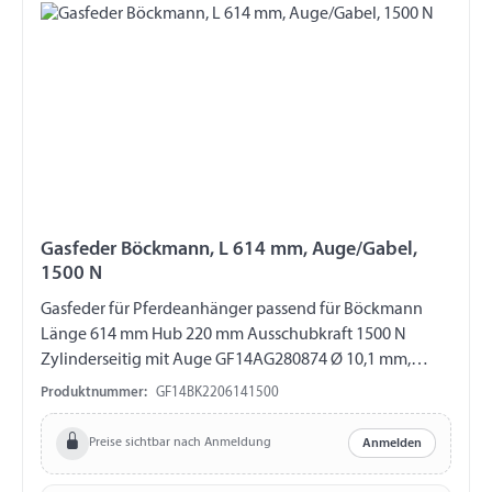
Gasfeder Böckmann, L 614 mm, Auge/Gabel,
1500 N
Gasfeder für Pferdeanhänger passend für Böckmann
Länge 614 mm Hub 220 mm Ausschubkraft 1500 N
Zylinderseitig mit Auge GF14AG280874 Ø 10,1 mm,
Länge 16 mm, M8 Kolbenstangenseitig mit Gabel
Produktnummer:
GF14BK2206141500
GF14GK212759 Länge 40 mm, M10, ohne ES-Bolzen
Preise sichtbar nach Anmeldung
Anmelden