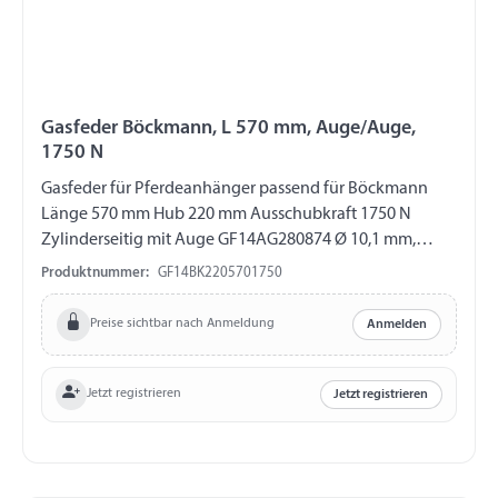
Gasfeder Böckmann, L 570 mm, Auge/Auge,
1750 N
Gasfeder für Pferdeanhänger passend für Böckmann
Länge 570 mm Hub 220 mm Ausschubkraft 1750 N
Zylinderseitig mit Auge GF14AG280874 Ø 10,1 mm,
Länge 16 mm, M8 Kolbenstangenseitig mit Auge
Produktnummer:
GF14BK2205701750
GF14AG280841 Ø 8,1 mm, Länge 16 mm, M10
Preise sichtbar nach Anmeldung
Anmelden
Jetzt registrieren
Jetzt registrieren