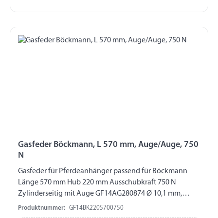
Gasfeder Böckmann, L 570 mm, Auge/Auge, 750
N
Gasfeder für Pferdeanhänger passend für Böckmann
Länge 570 mm Hub 220 mm Ausschubkraft 750 N
Zylinderseitig mit Auge GF14AG280874 Ø 10,1 mm,
Länge 16 mm, M8 Kolbenstangenseitig mit Auge
Produktnummer:
GF14BK2205700750
GF14AG280841 Ø 8,1 mm, Länge 16 mm, M10