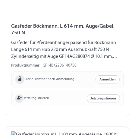
Gasfeder Böckmann, L 614 mm, Auge/Gabel,
750 N
Gasfeder für Pferdeanhänger passend für Böckmann
Länge 614 mm Hub 220 mm Ausschubkraft 750 N
Zylinderseitig mit Auge GF14AG280874 Ø 10,1 mm,
Länge 16 mm, M8 Kolbenstangenseitig mit Gabel
Produktnummer:
GF14BK2206140750
GF14GK212759 Länge 40 mm, M10, ohne ES-Bolzen
Preise sichtbar nach Anmeldung
Anmelden
Jetzt registrieren
Jetzt registrieren