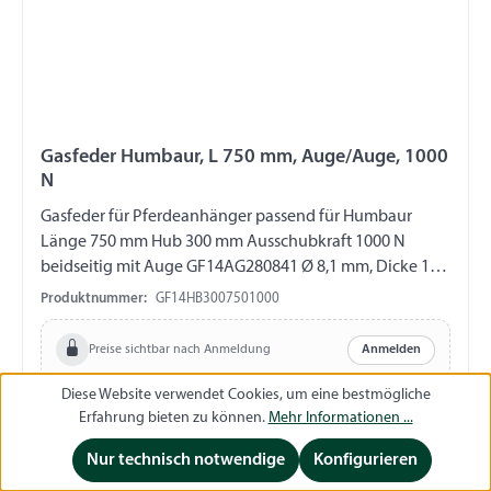
Gasfeder Humbaur, L 750 mm, Auge/Auge, 1000
N
Gasfeder für Pferdeanhänger passend für Humbaur
Länge 750 mm Hub 300 mm Ausschubkraft 1000 N
beidseitig mit Auge GF14AG280841 Ø 8,1 mm, Dicke 12
mm, Länge 16 mm, M10 Bitte beachten: Gasfedern sind
Produktnummer:
GF14HB3007501000
vom Umtausch und Rückgabe ausgeschlossen!!!
Preise sichtbar nach Anmeldung
Anmelden
Diese Website verwendet Cookies, um eine bestmögliche
Erfahrung bieten zu können.
Mehr Informationen ...
Jetzt registrieren
Jetzt registrieren
Nur technisch notwendige
Konfigurieren