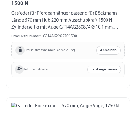
1500 N
Gasfeder für Pferdeanhänger passend für Böckmann
Länge 570 mm Hub 220 mm Ausschubkraft 1500 N
Zylinderseitig mit Auge GF14AG280874 Ø 10,1 mm,
Länge 16 mm, M8 Kolbenstangenseitig mit Auge
Produktnummer:
GF14BK2205701500
GF14AG280841 Ø 8,1 mm, Länge 16 mm, M10
Preise sichtbar nach Anmeldung
Anmelden
Jetzt registrieren
Jetzt registrieren