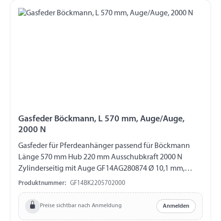
Gasfeder Böckmann, L 570 mm, Auge/Auge,
2000 N
Gasfeder für Pferdeanhänger passend für Böckmann
Länge 570 mm Hub 220 mm Ausschubkraft 2000 N
Zylinderseitig mit Auge GF14AG280874 Ø 10,1 mm,
Länge 16 mm, M8 Kolbenstangenseitig mit Auge
Produktnummer:
GF14BK2205702000
GF14AG280841 Ø 8,1 mm, Länge 16 mm, M10
Preise sichtbar nach Anmeldung
Anmelden