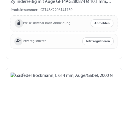
Zylinderseitig mit Auge GF14AG280874 Ø 10,1 mm,
Länge 16 mm, M8 Kolbenstangenseitig mit Gabel
Produktnummer:
GF14BK2206141750
GF14GK212759 Länge 40 mm, M10, ohne ES-Bolzen
Preise sichtbar nach Anmeldung
Anmelden
Jetzt registrieren
Jetzt registrieren