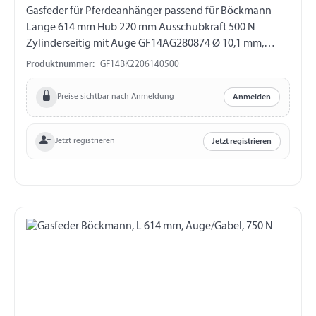
Gasfeder für Pferdeanhänger passend für Böckmann
Länge 614 mm Hub 220 mm Ausschubkraft 500 N
Zylinderseitig mit Auge GF14AG280874 Ø 10,1 mm,
Länge 16 mm, M8 Kolbenstangenseitig mit Gabel
Produktnummer:
GF14BK2206140500
GF14GK212759 Länge 40 mm, M10, ohne ES-Bolzen
Preise sichtbar nach Anmeldung
Anmelden
Jetzt registrieren
Jetzt registrieren