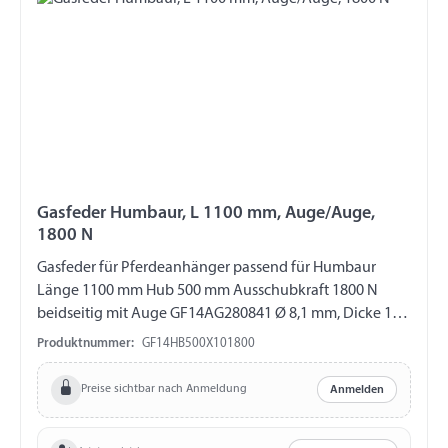
Gasfeder Humbaur, L 1100 mm, Auge/Auge,
1800 N
Gasfeder für Pferdeanhänger passend für Humbaur
Länge 1100 mm Hub 500 mm Ausschubkraft 1800 N
beidseitig mit Auge GF14AG280841 Ø 8,1 mm, Dicke 12
mm, Länge 16 mm, M10 Bitte beachten: Gasfedern sind
Produktnummer:
GF14HB500X101800
vom Umtausch und Rückgabe ausgeschlossen!!!
Preise sichtbar nach Anmeldung
Anmelden