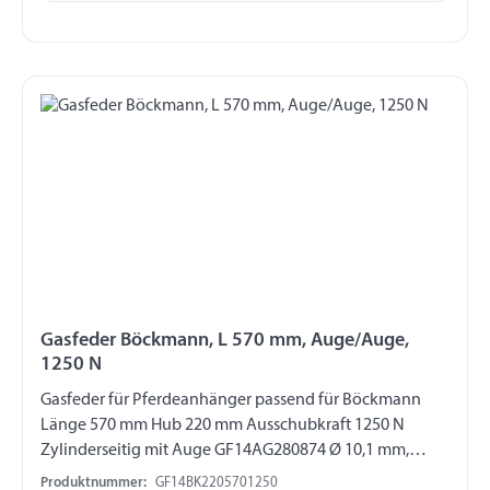
Gasfeder Böckmann, L 570 mm, Auge/Auge,
1250 N
Gasfeder für Pferdeanhänger passend für Böckmann
Länge 570 mm Hub 220 mm Ausschubkraft 1250 N
Zylinderseitig mit Auge GF14AG280874 Ø 10,1 mm,
Länge 16 mm, M8 Kolbenstangenseitig mit Auge
Produktnummer:
GF14BK2205701250