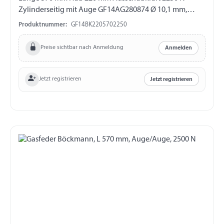
Zylinderseitig mit Auge GF14AG280874 Ø 10,1 mm,
Länge 16 mm, M8 Kolbenstangenseitig mit Auge
Produktnummer:
GF14BK2205702250
GF14AG280841 Ø 8,1 mm, Länge 16 mm, M10
Preise sichtbar nach Anmeldung
Anmelden
Jetzt registrieren
Jetzt registrieren