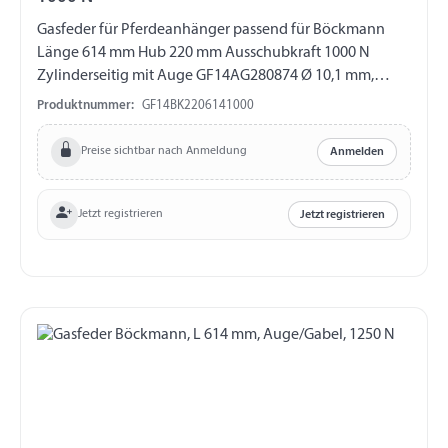
Gasfeder für Pferdeanhänger passend für Böckmann
Länge 614 mm Hub 220 mm Ausschubkraft 1000 N
Zylinderseitig mit Auge GF14AG280874 Ø 10,1 mm,
Länge 16 mm, M8 Kolbenstangenseitig mit Gabel
Produktnummer:
GF14BK2206141000
GF14GK212759 Länge 40 mm, M10, ohne ES-Bolzen
Preise sichtbar nach Anmeldung
Anmelden
Jetzt registrieren
Jetzt registrieren