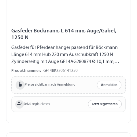
Gasfeder Böckmann, L 614 mm, Auge/Gabel,
1250 N
Gasfeder für Pferdeanhänger passend für Böckmann
Länge 614 mm Hub 220 mm Ausschubkraft 1250 N
Zylinderseitig mit Auge GF14AG280874 Ø 10,1 mm,
Länge 16 mm, M8 Kolbenstangenseitig mit Gabel
Produktnummer:
GF14BK2206141250
GF14GK212759 Länge 40 mm, M10, ohne ES-Bolzen
Preise sichtbar nach Anmeldung
Anmelden
Jetzt registrieren
Jetzt registrieren