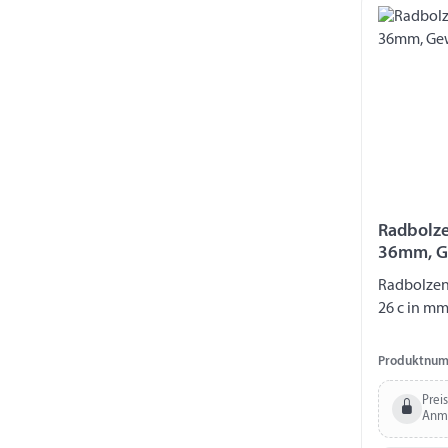
Radbolze
36mm, G
Radbolzen
26 c in mm
Produktnum
Prei
Anm