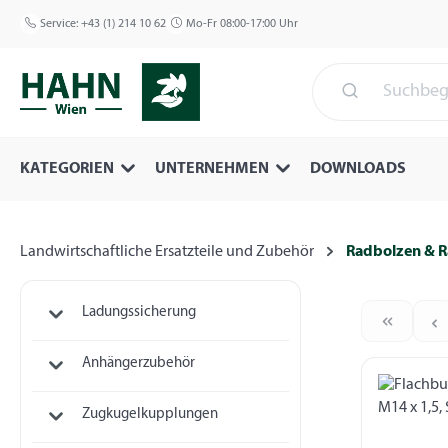
 Hauptinhalt springen
Zur Suche springen
Zur Hauptnavigation springen
Service:
+43 (1) 214 10 62
Mo-Fr 08:00-17:00 Uhr
KATEGORIEN
UNTERNEHMEN
DOWNLOADS
Landwirtschaftliche Ersatzteile und Zubehör
Radbolzen & 
Ladungssicherung
Anhängerzubehör
Zugkugelkupplungen