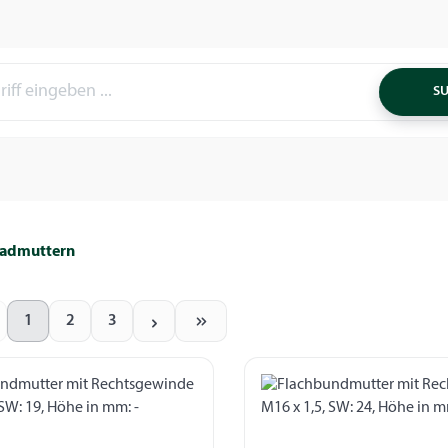
S
Radmuttern
1
2
3
Seite
Seite
Seite