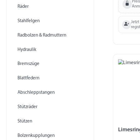
Prei
Räder
Anm
Stahlfelgen
Jetzt
regis
Radbolzen & Radmuttern
Hydraulik
Bremszüge
Blattfedern
Abschleppstangen
Stützräder
Stützen
Limesrin
Bolzenkupplungen