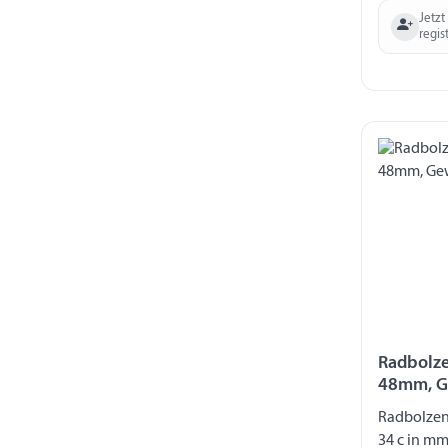
Jetzt
regis
Radbolze
48mm, G
Radbolzen
34 c in mm