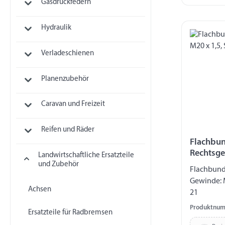
Gasdruckfedern
Hydraulik
Verladeschienen
Planenzubehör
Caravan und Freizeit
Reifen und Räder
Flachbun
Rechtsge
Landwirtschaftliche Ersatzteile
Höhe in 
und Zubehör
Flachbund
Gewinde: 
Achsen
21
Produktnum
Ersatzteile für Radbremsen