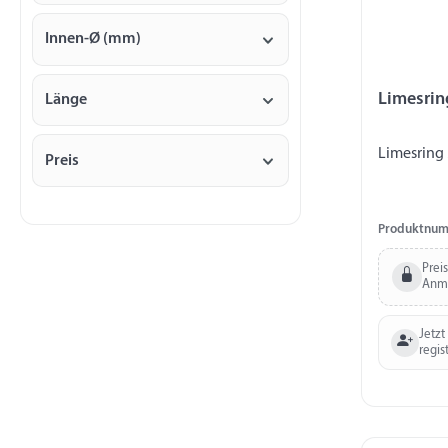
Innen-Ø (mm)
Limesrin
Länge
Limesring
Preis
Produktnum
Prei
Anm
Jetzt
regis