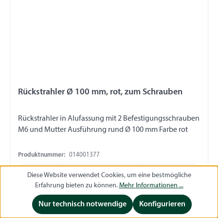
Rückstrahler Ø 100 mm, rot, zum Schrauben
Rückstrahler in Alufassung mit 2 Befestigungsschrauben
M6 und Mutter Ausführung rund Ø 100 mm Farbe rot
Produktnummer:
014001377
Diese Website verwendet Cookies, um eine bestmögliche
Preise sichtbar nach Anmeldung
Anmelden
Erfahrung bieten zu können.
Mehr Informationen ...
Nur technisch notwendige
Konfigurieren
Jetzt registrieren
Jetzt registrieren