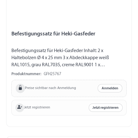
Befestigungssatz für Heki-Gasfeder
Befestigungssatz für Heki-Gasfeder Inhalt: 2 x
Haltebolzen Ø 4 x 25 mm 3 x Abdeckkappe weiß
RAL1015, grau RAL7035, creme RAL9001 1 x
Sicherungsring mit KAPPE, vernickelt
Produktnummer:
GFH25767
Preise sichtbar nach Anmeldung
Anmelden
Jetzt registrieren
Jetzt registrieren