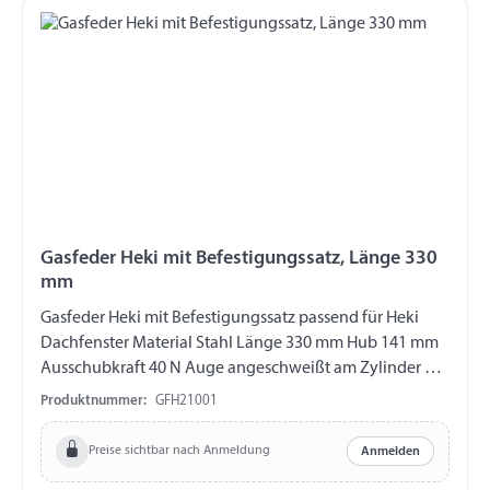
Gasfeder Heki mit Befestigungssatz, Länge 330
mm
Gasfeder Heki mit Befestigungssatz passend für Heki
Dachfenster Material Stahl Länge 330 mm Hub 141 mm
Ausschubkraft 40 N Auge angeschweißt am Zylinder Ø
4,1 mm Auge an der Kolbenstange M3,5, Ø 4,1 mm Inhalt
Produktnummer:
GFH21001
Befestigungssatz 2 x Haltebolzen Ø 4 mm 3 x
Abdeckkappe weiß, grau, creme 1 x Sicherungsknopf
Preise sichtbar nach Anmeldung
Anmelden