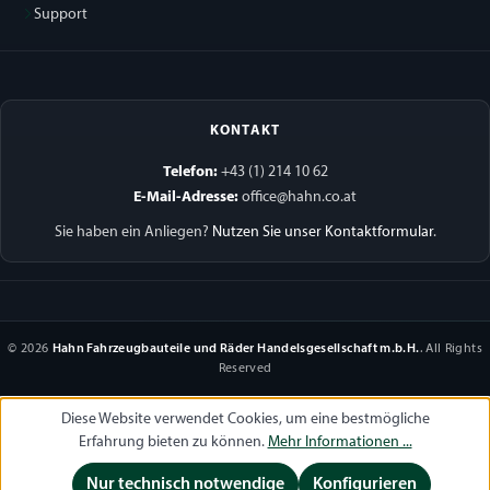
Support
KONTAKT
Telefon:
+43 (1) 214 10 62
E-Mail-Adresse:
office@hahn.co.at
Sie haben ein Anliegen?
Nutzen Sie unser Kontaktformular
.
© 2026
Hahn Fahrzeugbauteile und Räder Handelsgesellschaft m.b.H.
. All Rights
Reserved
Diese Website verwendet Cookies, um eine bestmögliche
Erfahrung bieten zu können.
Mehr Informationen ...
Nur technisch notwendige
Konfigurieren