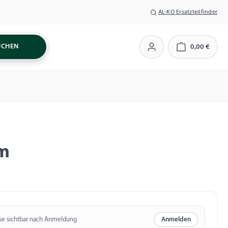
AL-KO Ersatzteilfinder
UCHEN
0,00 €
Warenkorb
mm
se sichtbar nach Anmeldung
Anmelden