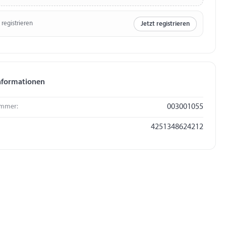
 registrieren
Jetzt registrieren
nformationen
mmer:
003001055
4251348624212