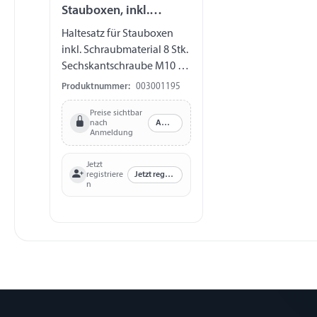
Stauboxen, inkl.
Schraubmaterial
Haltesatz für Stauboxen
inkl. Schraubmaterial 8 Stk.
Sechskantschraube M10 x
30 mm 8 Stk.
Produktnummer:
003001195
Unterlegscheibe 10,5 x 30 x
Preise sichtbar
2,5 mm 8 Stk.
nach
Anmelden
selbstsichernde Mutter
Anmeldung
M10
Jetzt
Jetzt registrieren
registriere
n