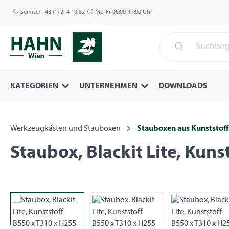
 Hauptinhalt springen
Zur Suche springen
Zur Hauptnavigation springen
Service:
+43 (1) 214 10 62
Mo-Fr 08:00-17:00 Uhr
KATEGORIEN
UNTERNEHMEN
DOWNLOADS
Werkzeugkästen und Stauboxen
Stauboxen aus Kunststoff
Staubox, Blackit Lite, Kun
Bildergalerie überspringen