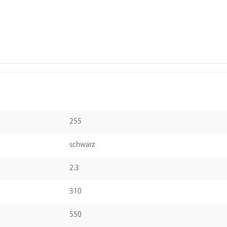
255
schwarz
2.3
310
550