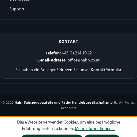
Support
KONTAKT
Telefon:
+43 (1) 214 10 62
E-Mail-Adresse:
office@hahn.co.at
Sie haben ein Anliegen?
Nutzen Sie unser Kontaktformular
.
© 2026
Hahn Fahrzeugbauteile und Räder Handelsgesellschaft m.b.H.
. All Rights
Reserved
Diese Website verwendet Cookies, um eine bestmögliche
Erfahrung bieten zu können.
Mehr Informationen ...