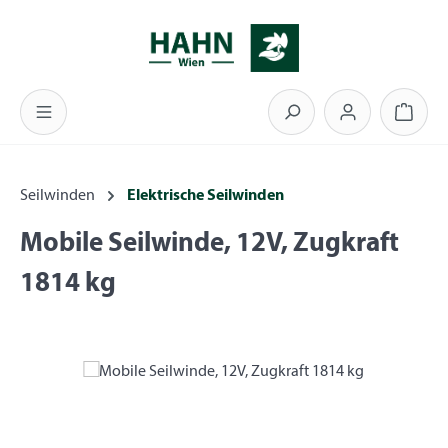
Zum Hauptinhalt springen
Warenk
Seilwinden
Elektrische Seilwinden
Mobile Seilwinde, 12V, Zugkraft
1814 kg
Bildergalerie überspringen