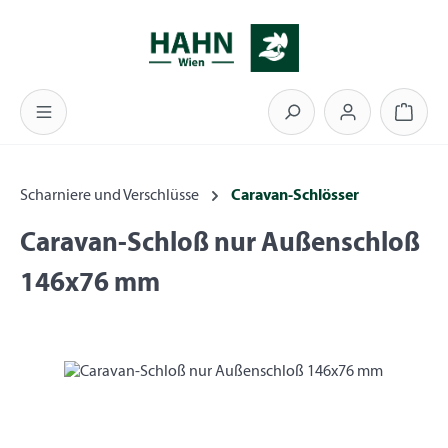
Zum Hauptinhalt springen
Warenk
Scharniere und Verschlüsse
Caravan-Schlösser
Caravan-Schloß nur Außenschloß
146x76 mm
Bildergalerie überspringen