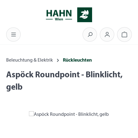
Zum Hauptinhalt springen
Warenk
Beleuchtung & Elektrik
Rückleuchten
Aspöck Roundpoint - Blinklicht,
gelb
Bildergalerie überspringen