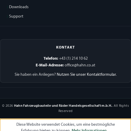
Downloads
Support
KONTAKT
Telefon:
+43 (1) 214 10 62
E-Mail-Adresse:
office@hahn.co.at
Sie haben ein Anliegen?
Nutzen Sie unser Kontaktformular
.
© 2026
Hahn Fahrzeugbauteile und Räder Handelsgesellschaft m.b.H.
. All Rights
Reserved
Diese Website verwendet Cookies, um eine bestmögliche
Erfahrung bieten zu können.
Mehr Informationen ...