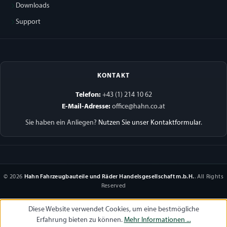
Downloads
Support
KONTAKT
Telefon:
+43 (1) 214 10 62
E-Mail-Adresse:
office@hahn.co.at
Sie haben ein Anliegen?
Nutzen Sie unser Kontaktformular
.
© 2026
Hahn Fahrzeugbauteile und Räder Handelsgesellschaft m.b.H.
. All Rights
Reserved
Diese Website verwendet Cookies, um eine bestmögliche
Erfahrung bieten zu können.
Mehr Informationen ...