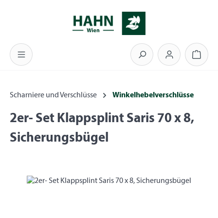
Zum Hauptinhalt springen
Warenk
Scharniere und Verschlüsse
Winkelhebelverschlüsse
2er- Set Klappsplint Saris 70 x 8,
Sicherungsbügel
Bildergalerie überspringen