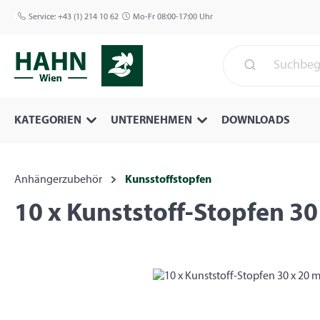
 Hauptinhalt springen
Zur Suche springen
Zur Hauptnavigation springen
Service:
+43 (1) 214 10 62
Mo-Fr 08:00-17:00 Uhr
KATEGORIEN
UNTERNEHMEN
DOWNLOADS
Anhängerzubehör
Kunsstoffstopfen
10 x Kunststoff-Stopfen 30
Bildergalerie überspringen