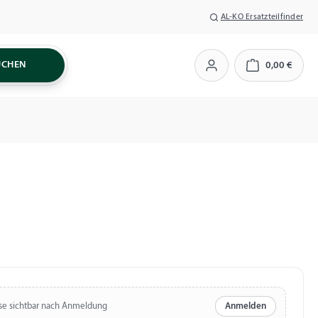
AL-KO Ersatzteilfinder
UCHEN
0,00 €
Warenkorb
se sichtbar nach Anmeldung
Anmelden